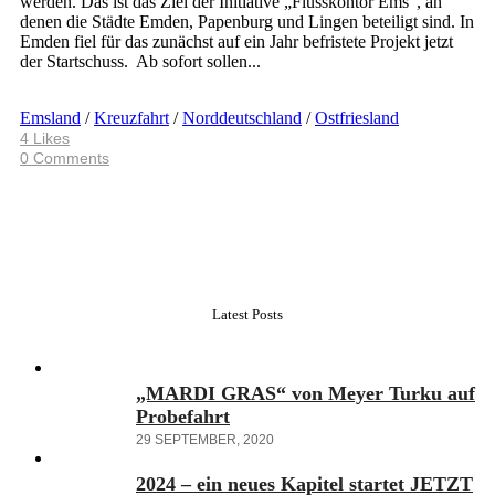
werden. Das ist das Ziel der Initiative „Flusskontor Ems“, an
denen die Städte Emden, Papenburg und Lingen beteiligt sind. In
Emden fiel für das zunächst auf ein Jahr befristete Projekt jetzt
der Startschuss. Ab sofort sollen...
Emsland
/
Kreuzfahrt
/
Norddeutschland
/
Ostfriesland
4
Likes
0 Comments
Latest Posts
„MARDI GRAS“ von Meyer Turku auf
Probefahrt
29 SEPTEMBER, 2020
2024 – ein neues Kapitel startet JETZT