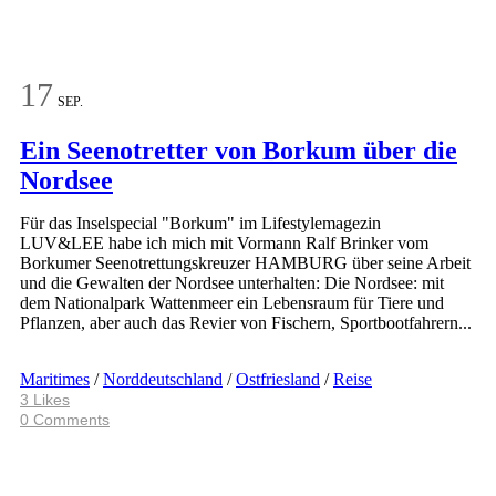
17
SEP.
Ein Seenotretter von Borkum über die
Nordsee
Für das Inselspecial "Borkum" im Lifestylemagezin
LUV&LEE habe ich mich mit Vormann Ralf Brinker vom
Borkumer Seenotrettungskreuzer HAMBURG über seine Arbeit
und die Gewalten der Nordsee unterhalten: Die Nordsee: mit
dem Nationalpark Wattenmeer ein Lebensraum für Tiere und
Pflanzen, aber auch das Revier von Fischern, Sportbootfahrern...
Maritimes
/
Norddeutschland
/
Ostfriesland
/
Reise
3
Likes
0 Comments