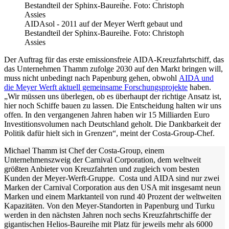
AIDAsol - 2011 auf der Meyer Werft gebaut und
Bestandteil der Sphinx-Baureihe. Foto: Christoph
Assies
Der Auftrag für das erste emissionsfreie AIDA-Kreuzfahrtschiff, das
das Unternehmen Thamm zufolge 2030 auf den Markt bringen will,
muss nicht unbedingt nach Papenburg gehen, obwohl
AIDA und
die Meyer Werft aktuell gemeinsame Forschungsprojekte
haben.
„Wir müssen uns überlegen, ob es überhaupt der richtige Ansatz ist,
hier noch Schiffe bauen zu lassen. Die Entscheidung halten wir uns
offen. In den vergangenen Jahren haben wir 15 Milliarden Euro
Investitionsvolumen nach Deutschland geholt. Die Dankbarkeit der
Politik dafür hielt sich in Grenzen“, meint der Costa-Group-Chef.
Michael Thamm ist Chef der Costa-Group, einem
Unternehmenszweig der Carnival Corporation, dem weltweit
größten Anbieter von Kreuzfahrten und zugleich vom besten
Kunden der Meyer-Werft-Gruppe.
Costa und AIDA sind nur zwei
Marken der Carnival Corporation aus den USA mit insgesamt neun
Marken und einem Marktanteil von rund 40 Prozent der weltweiten
Kapazitäten. Von den Meyer-Standorten in Papenburg und Turku
werden in den nächsten Jahren noch sechs Kreuzfahrtschiffe der
gigantischen Helios-Baureihe mit Platz für jeweils mehr als 6000