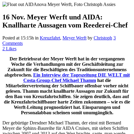
16 Nov.
Meyer Werft und AIDA:
Knallharte Aussagen vom Reederei-Chef
Posted at 15:15h
in
Kreuzfahrt
,
Meyer Werft
by
Christoph
3
Comments
2
Likes
Der Betriebsrat der Meyer Werft hat in der vergangenen
Woche die Verhandlungen mit der Geschäftsleitung zur
Zukunft für die Beschäftigten des Traditionsunternehmens
abgebrochen.
Ein Interview der Tageszeitung DIE WELT mit
Costa-Group-Chef Michael Thamm
hat die
Mitarbeitervertretung der Schiffbauer offenbar vorher nicht
gelesen. Thamm macht knallharte Aussagen zur Zukunft für
den Bau von Kreuzfahrtschiffen
.
Sie zeigen deutlich, dass auf
die Kreuzfahrtschiffbauer harte Zeiten zukommen – wie es die
Werft-Leitung prognostiziert hat. Einsparungen und
Personalabbau scheinen somit unumgänglich.
Der gebürtige Dresdner Michael Thamm, der einst mit Bernard
Meyer die Sphinx-Baureihe für AIDA Cruises, mit sieben Schiffen
zwischen 2007 und 2013 auf den Weg brachte, sagte, man werde