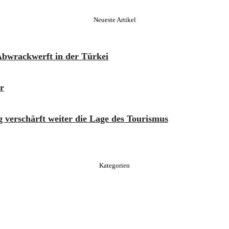
Neueste Artikel
Abwrackwerft in der Türkei
er
 verschärft weiter die Lage des Tourismus
Kategorien