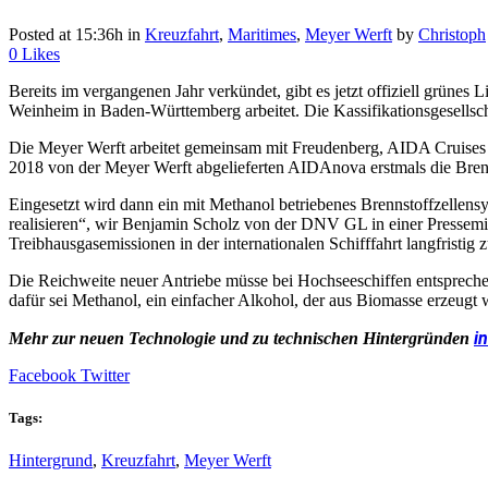
Posted at 15:36h
in
Kreuzfahrt
,
Maritimes
,
Meyer Werft
by
Christoph
0
Likes
Bereits im vergangenen Jahr verkündet, gibt es jetzt offiziell grün
Weinheim in Baden-Württemberg arbeitet. Die Kassifikationsgesellsch
Die Meyer Werft arbeitet gemeinsam mit Freudenberg, AIDA Cruises 
2018 von der Meyer Werft abgelieferten AIDAnova erstmals die Brenn
Eingesetzt wird dann ein mit Methanol betriebenes Brennstoffzellensys
realisieren“, wir Benjamin Scholz von der DNV GL in einer Pressemitt
Treibhausgasemissionen in der internationalen Schifffahrt langfristig 
Die Reichweite neuer Antriebe müsse bei Hochseeschiffen entsprechen
dafür sei Methanol, ein einfacher Alkohol, der aus Biomasse erzeug
i
Mehr zur neuen Technologie und zu technischen Hintergründen
Facebook
Twitter
Tags:
Hintergrund
,
Kreuzfahrt
,
Meyer Werft