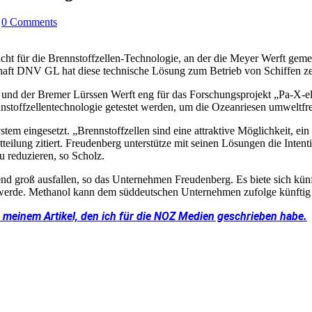
0 Comments
es Licht für die Brennstoffzellen-Technologie, an der die Meyer Werft
aft DNV GL hat diese technische Lösung zum Betrieb von Schiffen zert
und der Bremer Lürssen Werft eng für das Forschungsprojekt „Pa-X-e
stoffzellentechnologie getestet werden, um die Ozeanriesen umweltfr
tem eingesetzt. „Brennstoffzellen sind eine attraktive Möglichkeit, ei
eilung zitiert. Freudenberg unterstütze mit seinen Lösungen die Intent
zu reduzieren, so Scholz.
d groß ausfallen, so das Unternehmen Freudenberg. Es biete sich künft
t werde. Methanol kann dem süddeutschen Unternehmen zufolge künftig 
n meinem Artikel, den ich für die NOZ Medien geschrieben habe.