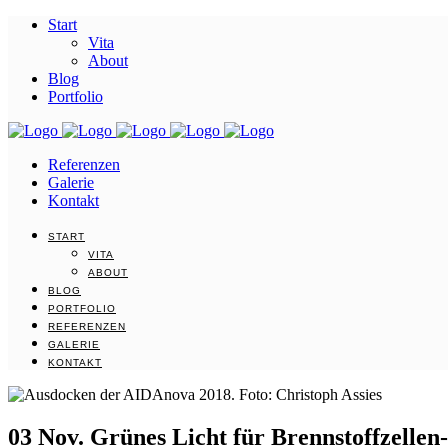
Start
Vita
About
Blog
Portfolio
Referenzen
Galerie
Kontakt
START
VITA
ABOUT
BLOG
PORTFOLIO
REFERENZEN
GALERIE
KONTAKT
03 Nov.
Grünes Licht für Brennstoffzellen